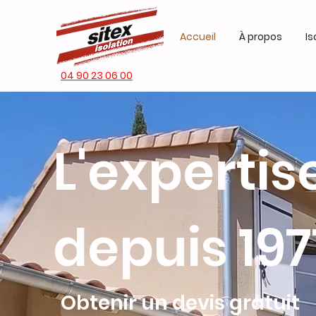
Accueil
À propos
Is
04 90 23 06 00
L'experti
depuis 197
Obtenir un devis gratuit